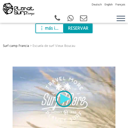
Deutsch
English
Français
Skip
más info
RESERVAR
to
content
Surf camp Francia
>
Escuela de surf Vieux Boucau