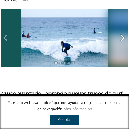
motivaciones.
Curso avanzado - aprende nuevos trucos de surf
avanzados
Este sitio web usa 'cookies' que nos ayudan a mejorar su experiencia
de navegación.
Mas información
¿Ya puedes surfear las olas verdes y te sientes cómodo en las
olas de hasta metro y medio? ¿Quieres aprender los giros y
Aceptar
otros movimientos? En nuestro
curso avanzado
de 22 horas,