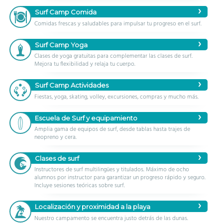
Surf Camp Comida
Comidas frescas y saludables para impulsar tu progreso en el surf.
Surf Camp Yoga
Clases de yoga gratuitas para complementar las clases de surf.
Mejora tu flexibilidad y relaja tu cuerpo.
Surf Camp Actividades
Fiestas, yoga, skating, volley, excursiones, compras y mucho más.
Escuela de Surf y equipamiento
Amplia gama de equipos de surf, desde tablas hasta trajes de
neopreno y cera.
Clases de surf
Instructores de surf multilingües y titulados. Máximo de ocho
alumnos por instructor para garantizar un progreso rápido y seguro.
Incluye sesiones teóricas sobre surf.
Localización y proximidad a la playa
Nuestro campamento se encuentra justo detrás de las dunas.