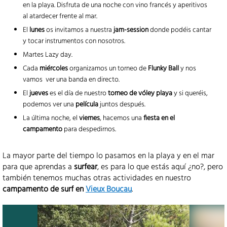
en la playa. Disfruta de una noche con vino francés y aperitivos
al atardecer frente al mar.
El
lunes
os invitamos a nuestra
jam-session
donde podéis cantar
y tocar instrumentos con nosotros.
Martes Lazy day.
Cada
miércoles
organizamos un torneo de
Flunky Ball
y nos
vamos ver una banda en directo.
El
jueves
es el día de nuestro
torneo de vóley playa
y si queréis,
podemos ver una
película
juntos después.
La última noche, el
viernes
, hacemos una
fiesta en el
campamento
para despedirnos.
La mayor parte del tiempo lo pasamos en la playa y en el mar
para que aprendas a
surfear
, es para lo que estás aquí ¿no?, pero
también tenemos muchas otras actividades en nuestro
campamento de surf en
Vieux Boucau
.