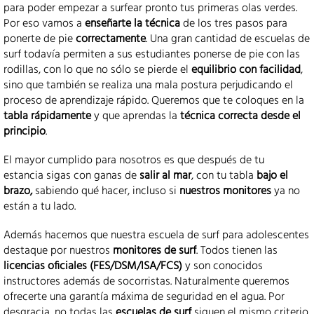
para poder empezar a surfear pronto tus primeras olas verdes.
Por eso vamos a
enseñarte la técnica
de los tres pasos para
ponerte de pie
correctamente
. Una gran cantidad de escuelas de
surf todavía permiten a sus estudiantes ponerse de pie con las
rodillas, con lo que no sólo se pierde el
equilibrio
con facilidad
,
sino que también se realiza una mala postura perjudicando el
proceso de aprendizaje rápido. Queremos que te coloques en la
tabla rápidamente
y que aprendas la
técnica correcta desde el
principio
.
El mayor cumplido para nosotros es que después de tu
estancia sigas con ganas de
salir al mar
, con tu tabla
bajo el
brazo,
sabiendo qué hacer, incluso si
nuestros monitores
ya no
están a tu lado.
Además hacemos que nuestra escuela de surf para adolescentes
destaque por nuestros
monitores de surf
. Todos tienen las
licencias oficiales
(FES/DSM/ISA/FCS)
y son conocidos
instructores además de socorristas. Naturalmente queremos
ofrecerte una garantía máxima de seguridad en el agua. Por
desgracia, no todas las
escuelas de surf
siguen el mismo criterio.