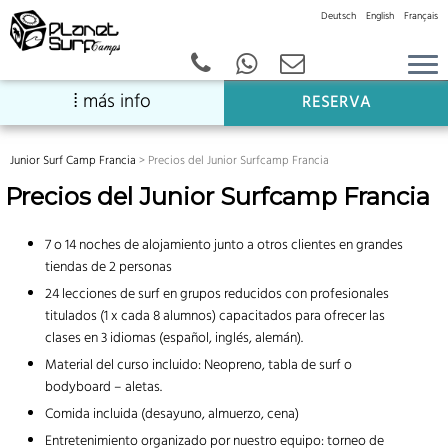
Deutsch
English
Français
Skip
RESERVA
to
content
Junior Surf Camp Francia
>
Precios del Junior Surfcamp Francia
Precios del Junior Surfcamp Francia
7 o 14 noches de alojamiento junto a otros clientes en grandes
tiendas de 2 personas
24 lecciones de surf en grupos reducidos con profesionales
titulados (1 x cada 8 alumnos) capacitados para ofrecer las
clases en 3 idiomas (español, inglés, alemán).
Material del curso incluido: Neopreno, tabla de surf o
bodyboard – aletas.
Comida incluida (desayuno, almuerzo, cena)
Entretenimiento organizado por nuestro equipo: torneo de