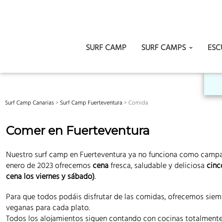
SURF CAMP
SURF CAMPS
ES
Skip
to
content
Surf Camp Canarias
>
Surf Camp Fuerteventura
>
Comida
Comer en Fuerteventura
Nuestro surf camp en Fuerteventura ya no funciona como camp
enero de 2023 ofrecemos
cena
fresca, saludable y deliciosa
cinc
cena los viernes y sábado)
.
Para que todos podáis disfrutar de las comidas, ofrecemos sie
veganas para cada plato.
Todos los alojamientos siguen contando con cocinas totalmente